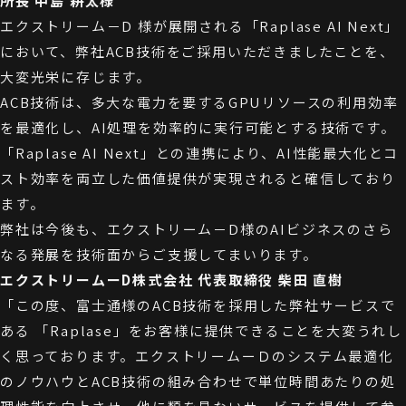
所長 中島 耕太様
エクストリーム－D 様が展開される「Raplase AI Next」
において、弊社ACB技術をご採用いただきましたことを、
大変光栄に存じます。
ACB技術は、多大な電力を要するGPUリソースの利用効率
を最適化し、AI処理を効率的に実行可能とする技術です。
「Raplase AI Next」との連携により、AI性能最大化とコ
スト効率を両立した価値提供が実現されると確信しており
ます。
弊社は今後も、エクストリーム－D様のAIビジネスのさら
なる発展を技術面からご支援してまいります。
エクストリームーD株式会社 代表取締役 柴田 直樹
「この度、富士通様のACB技術を採用した弊社サービスで
ある 「Raplase」をお客様に提供できることを大変うれし
く思っております。エクストリームーＤのシステム最適化
のノウハウとACB技術の組み合わせで単位時間あたりの処