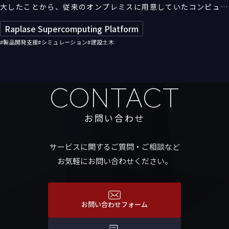
大したことから、従来のオンプレミスに用意していたコンピュー
ティング環境では、計算処理が限界を迎えていた。そこでエクス
Raplase Supercomputing Platform
トリームーＤが提供するHPCのクラウドサービス「Raplase」
#製品開発支援
#シミュレーション
#建設土木
を導入することで、大規模な計算が可能な環境を構築。1000パ
ターンにおよぶ高潮シミュレーションにも対応でき、同社の解析
のスピードは顧客からの高評価を得ている。
CONTACT
お問い合わせ
サービスに関するご質問・ご相談など
お気軽にお問い合わせください。
お問い合わせフォーム