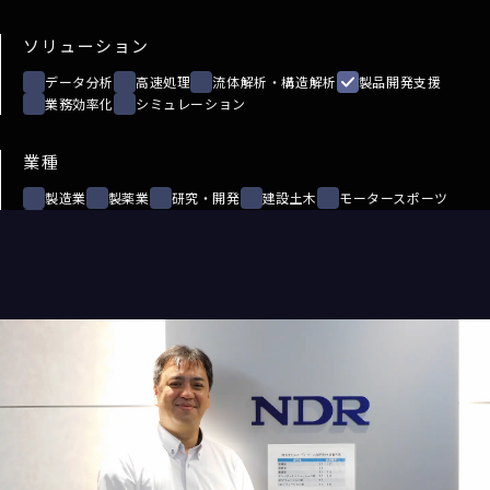
ソリューション
データ分析
高速処理
流体解析・構造解析
製品開発支援
業務効率化
シミュレーション
業種
製造業
製薬業
研究・開発
建設土木
モータースポーツ
情報システム
絞り込む
リセット