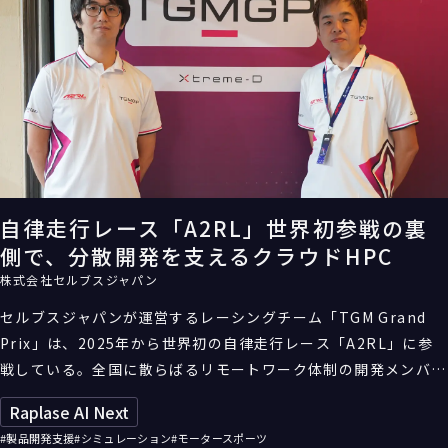
自律走行レース「A2RL」世界初参戦の裏
側で、分散開発を支えるクラウドHPC
株式会社セルブスジャパン
セルブスジャパンが運営するレーシングチーム「TGM Grand
Prix」は、2025年から世界初の自律走行レース「A2RL」に参
戦している。全国に散らばるリモートワーク体制の開発メンバー
十数人に統一された高性能の計算環境を提供するため、同社はエ
Raplase AI Next
クストリームーDのクラウドAI向けHPCサービス「Raplase」を
#製品開発支援
#シミュレーション
#モータースポーツ
導入。高速走行時の自動運転技術の開発を効率的に進めるための