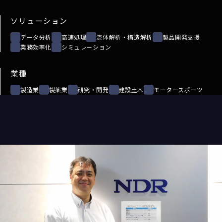
ソリューション
データ分析
高速処理
流体解析・構造解析
製品開発支援
業務効率化
シミュレーション
業種
製造業
製薬業
研究・開発
建設土木
モータースポーツ
情報システム
絞り込む
リセット