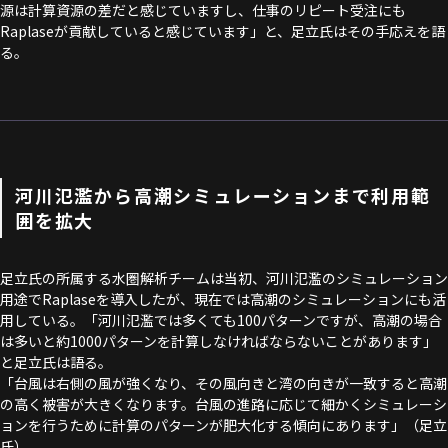
源は計算資源の差だと感じていますし、仕事のリピート受注にも
Raplaseが貢献していると感じています」と、足立氏はその手応えを語
る。
河川氾濫から高潮シミュレーションまで利用範
囲を拡大
足立氏の所属する水圏解析チームは当初、河川氾濫のシミュレーション
用途でRaplaseを導入したが、現在では高潮のシミュレーションにも活
用している。「河川氾濫では多くても100パターンですが、高潮の場合
は多いと約1000パターンを計算しなければならないことがあります」
と足立氏は語る。
「台風は右側の風が強くなり、その風向きと湾の向きが一致すると高潮
の高く被害が大きくなります。台風の進路に応じて細かくシミュレーシ
ョンを行うために計算のパターンが肥大化する傾向にあります」（足立
氏）