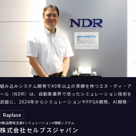
組み込みシステム開発で40年以上の実績を持つエヌ・ディ・ア
ール（NDR）は、自動車業界で培ったシミュレーション技術を
武器に、2024年からシミュレーションやFPGA開発、AI開発を
高速化するサービス「SimA」を本格的に提供開始している。こ
Raplase
の基盤に採用されているのがHPCのクラウドサービス
#製品開発支援
#シミュレーション
#情報システム
「Raplase」だ。製品開発のシミュレーションに要する時間を
株式会社セルブスジャパン
短縮することで、日本の製造業の競争力向上に貢献する。