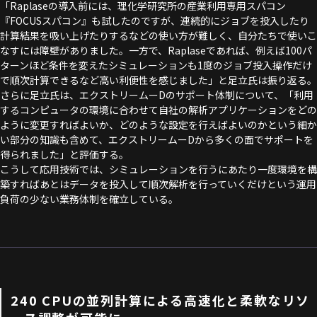
「Raplaseの導入前には、理化学研究所の産業利用専用スパコン
『FOCUSスパコン』も試したのですが、連続的にジョブを投入したり
計算結果を吸い上げたりするなどの使い方が難しく、自分たちで使いこ
なすには障壁がありました。一方で、Raplaseであれば、例えば100パ
ターンほど条件を変えたシミュレーションも1度のジョブ投入操作だけ
で順次計算できるなど高い利便性を感じました」と足立氏は振り返る。
さらに足立氏は、エクストリームーDのサポート体制について、「利用
するコンピュータの環境に合わせて自社の解析アプリケーションをどの
ように変更すればよいか、どのような設定を行えばよいのかという細か
い部分の知識も含めて、エクストリームーDから多くの面でサポートを
得られました」と評価する。
こうして応用技術では、シミュレーションを行うにあたり一度環境を構
築すればあとはデータを投入して順次解析を行っていくだけという運用
負荷の少ない業務体制を確立している。
240 CPUの並列計算による高速化と柔軟なリソ