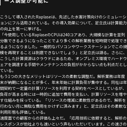
ース調整が可能に
こうして導入されたRaplaseは、先述した水害対策向けのシミュレーシ
ョンにフル活用されている。その導入効果について、足立氏は計算能力
の向上を第一に挙げる。
「今使用しているRaplaseのCPUは240コアあり、大規模な計算を並列
分散できるようになったことでより多くの解析業務を短時間で処理でき
るようになりました。一般的なパソコンやワークステーションでこの規
模を再現することは到底できないでしょう」と足立氏は語る。さらに、
こうした計算資源はクラウドにあるため、オンプレミス環境でハードウ
ェアを調達する手間やメンテナンスの負担がかからない点も利点だとし
ている。
もう1つの大きなメリットはリソースの柔軟な調整だ。解析業務は年度
末が納期になることが多く、年末年始に計算負荷が集中する。同社は年
間契約で一定量の計算リソースを利用する契約をベースとしているが、
負荷が高まる時には一時的に追加で費用を支払い、計算リソースを増や
す仕組みを採っている。「リソースの増減に柔軟性があるので、解析を
行わない月に無駄な費用をかけずに済みます」と、足立氏はその柔軟な
利用形態も評価している。
速度面での顧客からの評価も上々だ。「応用技術に依頼すると、解析の
レスポンスが他社よりも速いという声もいただいています。この速さの