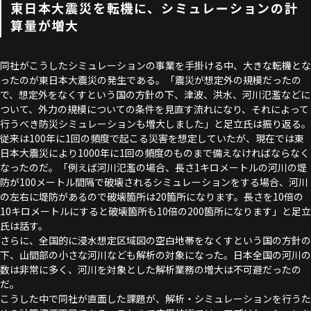
東日本大震災を転機に、シミュレーションの計
算量が増大
同社がこうしたシミュレーションの事業を手掛ける中、大きな転機とな
ったのが東日本大震災の発生である。「震災が想定外の規模だったの
で、想定外をなくすという国の方針の下、津波、洪水、河川氾濫などに
ついて、外力の規模についての条件を見直す流れになり、それによって
行うべき防災シミュレーションも増大しました」と足立氏は振り返る。
従来は100年に1回の頻度で起こる災害を想定していたが、現在では東
日本大震災により1000年に1回の頻度のものまで備えなければならなく
なったのだ。「例えば河川氾濫の場合、長さ1キロメートルの河川の堤
防が100メートル間隔で破壊されるシミュレーションをする場合、河川
の左右に堤防があるので破壊箇所は20箇所になります。長さを10倍の
10キロメートルにすると破壊箇所も10倍の200箇所になります」と足立
氏は話す。
さらに、全国的に浸水想定区域図の空白地帯をなくすという国の方針の
下、山間部の小さな河川なども解析の対象になった。日本全国の河川の
数は非常に多く、河川を対象とした解析業務の増大は不可避だったの
だ。
こうした中で同社が直面した課題が、解析・シミュレーションを行うた