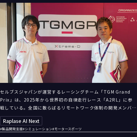
セルブスジャパンが運営するレーシングチーム「TGM Grand
Prix」は、2025年から世界初の自律走行レース「A2RL」に参
戦している。全国に散らばるリモートワーク体制の開発メンバー
十数人に統一された高性能の計算環境を提供するため、同社はエ
Raplase AI Next
クストリームーDのクラウドAI向けHPCサービス「Raplase」を
#製品開発支援
#シミュレーション
#モータースポーツ
導入。高速走行時の自動運転技術の開発を効率的に進めるための